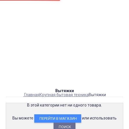
пн.-сб.
9:00 – 21:00
gustar@gustar.ru
sales@gustar.ru
8(495)665-92-79
8(929)663-92-79
Вытяжки
Главная
Крупная бытовая техника
Вытяжки
В этой категории нет ни одного товара.
Вы можете
или использовать
ПЕРЕЙТИ В МАГАЗИН
ПОИСК