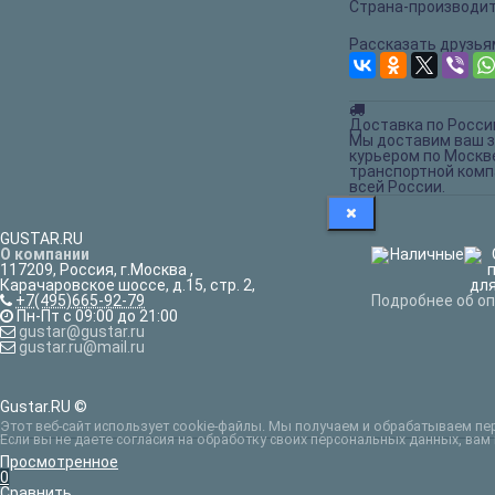
Страна-производит
Рассказать друзья
Доставка по Росси
Мы доставим ваш з
курьером по Москв
транспортной комп
всей России.
GUSTAR.RU
О компании
117209
,
Россия
,
г.Москва
,
Карачаровское шоссе, д.15, стр. 2,
+7(495)665-92-79
Подробнее об о
Пн-Пт с 09:00 до 21:00
gustar@gustar.ru
gustar.ru@mail.ru
Gustar.RU ©
Этот веб-сайт использует cookie-файлы. Мы получаем и обрабатываем пе
Если вы не даете согласия на обработку своих персональных данных, вам
Просмотренное
0
Сравнить