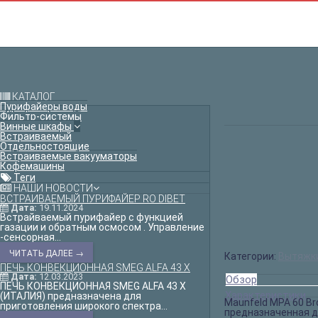
КАТАЛОГ
Пурифайеры воды
Фильтр-системы
Винные шкафы
Встраиваемый
Отдельностоящие
Встраиваемые вакууматоры
Кофемашины
Теги
НАШИ НОВОСТИ
ВСТРАИВАЕМЫЙ ПУРИФАЙЕР RO DIBET
Дата:
19.11.2024
Встрайваемый пурифайер с функцией
газации и обратным осмосом . Управление
-сенсорная...
ЧИТАТЬ ДАЛЕЕ →
Категории:
Вытяжк
ПЕЧЬ КОНВЕКЦИОННАЯ SMEG ALFA 43 X
Дата:
12.03.2023
Обзор
ПЕЧЬ КОНВЕКЦИОННАЯ SMEG ALFA 43 X
Характеристики
(ИТАЛИЯ) предназначена для
Maunfeld MPA 60 Br
приготовления широкого спектра...
предназначенная д