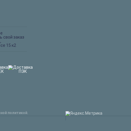
ве
ь свой заказ
,
се 15 к2
ной политикой
.