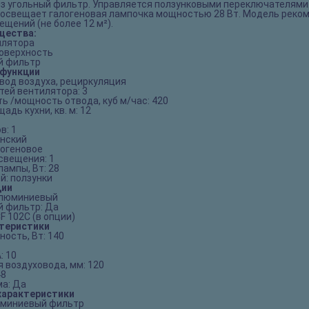
рез угольный фильтр. Управляется ползунковыми переключателями
 освещает галогеновая лампочка мощностью 28 Вт. Модель реко
щений (не более 12 м²).
щества:
илятора
оверхность
й фильтр
функции
вод воздуха, рециркуляция
тей вентилятора: 3
ь /мощность отвода, куб м/час: 420
дь кухни, кв. м: 12
в: 1
янский
логеновое
свещения: 1
ампы, Вт: 28
й: ползунки
ции
алюминиевый
 фильтр: Да
F 102C (в опции)
ктеристики
ость, Вт: 140
: 10
 воздуховода, мм: 120
48
ма: Да
характеристики
юминиевый фильтр