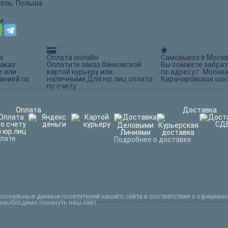
ель: Польша
м
и
Оплата онлайн
Самовывоз в Моск
аказ
Оплатите заказ банковской
Вы сомжете забрат
е или
картой курьеру или
по адресу г. Москва
анией по
наличными.Для юр.лиц оплата
Карачаровское шос
по счету
Оплата
Доставка
плате
Подробнее о доставке
рсональные данные посетителей нашего сайта в соответствии с
официаль
 необходимо покинуть наш сайт.