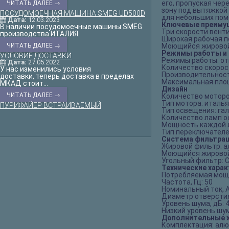
его, пропуская че
ЧИТАТЬ ДАЛЕЕ →
зону под вытяжкой
ПОСУДОМОЕЧНАЯ МАШИНА SMEG UD500D
для небольших поме
Дата:
12.03.2023
Ключевые преиму
В наличии посудомоечные машины SMEG
Три скорости вент
производства ИТАЛИЯ.
Широкая рабочая п
ЧИТАТЬ ДАЛЕЕ →
Моющийся жирово
Режимы работы и 
УСЛОВИЕ ДОСТАВКИ
Режимы работы: от
Дата:
27.05.2022
Количество скорос
У нас изменились условия
Производительност
доставки, теперь доставка в пределах
Максимальная площа
МКАД стоит...
Дизайн
ЧИТАТЬ ДАЛЕЕ →
Количество моторо
Тип мотора: италь
ПУРИФАЙЕР ВСТРАИВАЕМЫЙ
Тип освещения: га
Количество ламп о
Мощность каждой л
Тип переключателе
Система фильтра
Жировой фильтр: 
Моющийся жировой
Угольный фильтр: C
Технические хара
Потребляемая мощн
Частота, Гц: 50
Номинальный ток, А
Диаметр отверстия
Уровень шума, дБ: 
Низкий уровень шу
Дополнительные 
Комплектация: ал