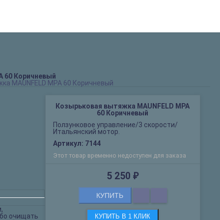
8(495)665-92-79
8(929)663-92-79
 60 Коричневый
жка MAUNFELD MPA 60 Коричневый
Козырьковая вытяжка MAUNFELD MPA
60 Коричневый
Ползунковое управление/3 скорости/
Итальянский мотор.
Артикул:
7144
Этот товар временно недоступен для заказа
5 250
₽
КУПИТЬ
,
ибо очищать