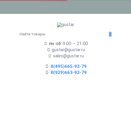
9:00 – 21:00
пн.-сб.
gustar@gustar.ru
sales@gustar.ru
8(495)665-92-79
8(929)663-92-79
НАСТЕННАЯ ВЫТЯЖКА LEX
MINI 600 BLACK
Главная
Крупная бытовая техника
Настенная вытяжка Lex MINI 600 Black