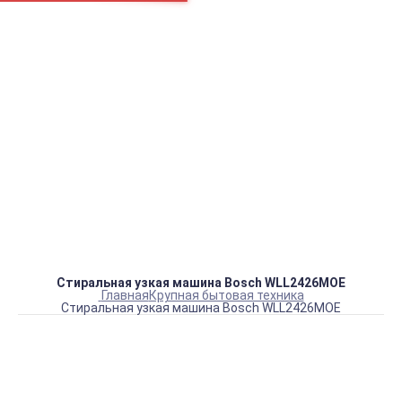
пн.-сб.
9:00 – 21:00
gustar@gustar.ru
sales@gustar.ru
8(495)665-92-79
8(929)663-92-79
Стиральная узкая машина Bosch WLL2426MOE
Главная
Крупная бытовая техника
Стиральная узкая машина Bosch WLL2426MOE