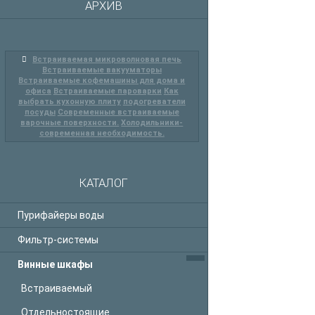
АРХИВ
Встраиваемая микроволновая печь
Встраиваемые вакууматоры
Встраиваемые кофемашины для дома и
офиса
Встраиваемые пароварки
Как
выбрать кухонную плиту
подогреватели
посуды
Современные встраиваемые
варочные поверхности.
Холодильники-
современная необходимость.
КАТАЛОГ
Пурифайеры воды
Фильтр-системы
Винные шкафы
Встраиваемый
Отдельностоящие