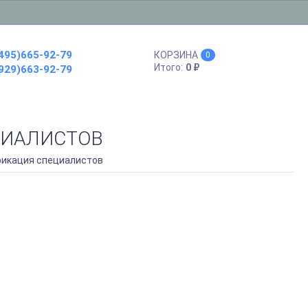
495)665-92-79
КОРЗИНА
0
Итого:
0
₽
929)663-92-79
ЦИАЛИСТОВ
икация специалистов
RAUDE
KÖRTING